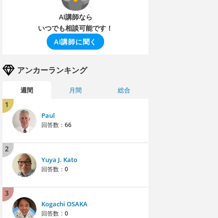
AI講師なら
いつでも相談可能です！
AI講師に聞く
アンカーランキング
週間
月間
総合
1
Paul
回答数：
66
2
Yuya J. Kato
回答数：
0
3
Kogachi OSAKA
回答数：
0