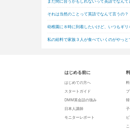
まだ間に合うかもしれないって英語でなんて
それは当然のことって英語でなんて言うの？
幼稚園に８時に到着したいけど、いつもギリ
私の給料で家族３人が食べていくのがやっと
はじめる前に
はじめての方へ
料
スタートガイド
プ
DMM英会話の強み
韓
日本人講師
子
モニターレポート
ビ
こ