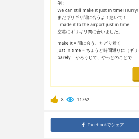
例：
We can still make it just in time! Hurry!
まだギリギリ間に合うよ！急いで！
I made it to the airport just in time.
空港にギリギリ間に合いました。
make it = 間に合う、たどり着く
just in time = ちょうど時間通りに（
barely = かろうじて、やっとのことで
8
11762
Facebookで
シェア