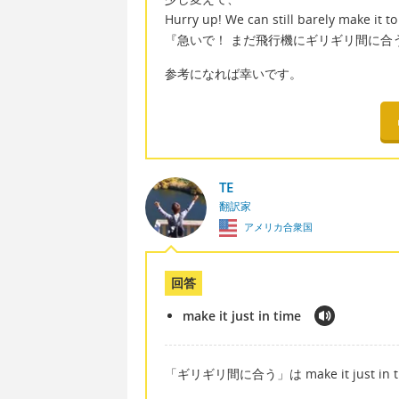
Hurry up! We can still barely make it to
『急いで！ まだ飛行機にギリギリ間に合
参考になれば幸いです。
TE
翻訳家
アメリカ合衆国
回答
make it just in time
「ギリギリ間に合う」は make it just 