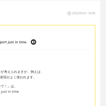
2022/05/21 16:00
port just in time.
方が考えられますが、例えば、
me という表現がよく使われます。
いで！』は、
 just in time.