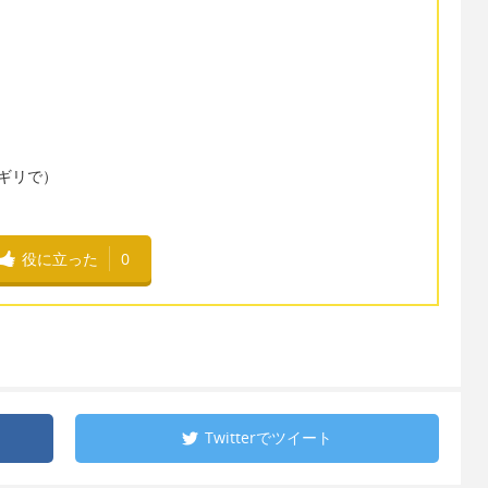
ギリギリで）
役に立った
0
Twitterで
ツイート