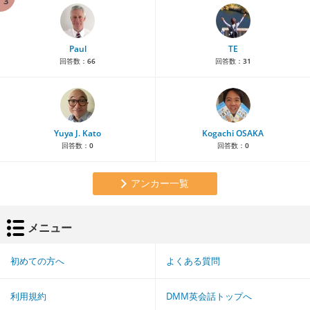
3
Paul
TE
回答数：
66
回答数：
31
Yuya J. Kato
Kogachi OSAKA
回答数：
0
回答数：
0
アンカー一覧
メニュー
初めての方へ
よくある質問
利用規約
DMM英会話トップへ