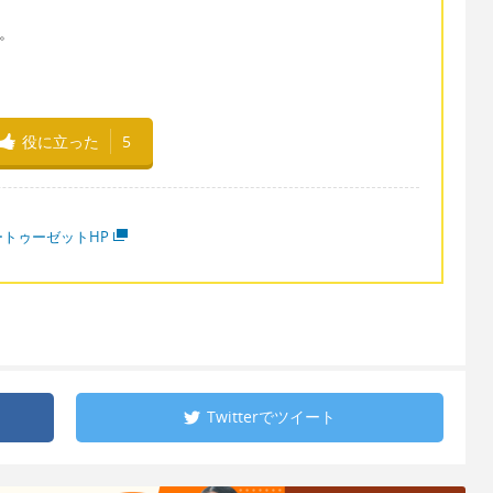
す。
役に立った
5
ートゥーゼットHP
Twitterで
ツイート