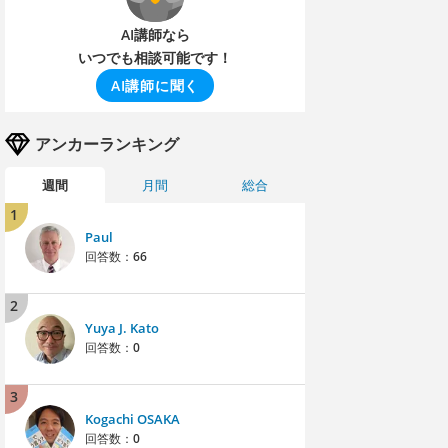
AI講師なら
いつでも相談可能です！
AI講師に聞く
アンカーランキング
週間
月間
総合
1
Paul
回答数：
66
2
Yuya J. Kato
回答数：
0
3
Kogachi OSAKA
回答数：
0