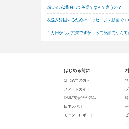
感染者が2桁台って英語でなんて言うの？
友達が帰国するためのメッセージを動画でく
１万円から大丈夫ですか。って英語でなんて
はじめる前に
はじめての方へ
料
スタートガイド
プ
DMM英会話の強み
韓
日本人講師
子
モニターレポート
ビ
こ