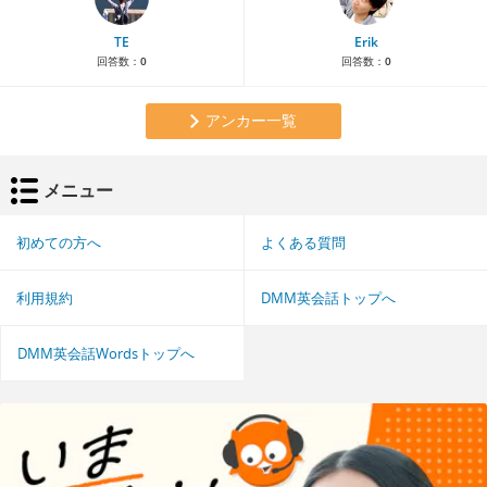
TE
Erik
回答数：
0
回答数：
0
アンカー一覧
メニュー
初めての方へ
よくある質問
利用規約
DMM英会話トップへ
DMM英会話Wordsトップへ