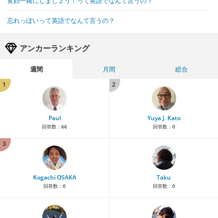
変顔一緒にしましょう！って英語でなんて言うの？
忘れっぽいって英語でなんて言うの？
アンカーランキング
週間
月間
総合
1
2
Paul
Yuya J. Kato
回答数：
66
回答数：
0
3
Kogachi OSAKA
Taku
回答数：
0
回答数：
0