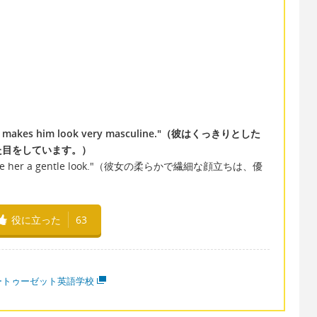
 which makes him look very masculine."（彼はくっきりとした
た目をしています。）
ures gave her a gentle look."（彼女の柔らかで繊細な顔立ちは、優
役に立った
63
ートゥーゼット英語学校