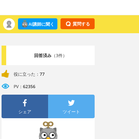
質問する
AI講師に聞く
回答済み
（3件）
役に立った：
77
PV：
62356
シェア
ツイート