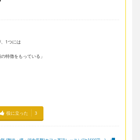
、1つには
顔の特徴をもっている」
役に立った
3
阪 (難波・堺・河内長野)カフェ英語レッスン(1h1666円～)」