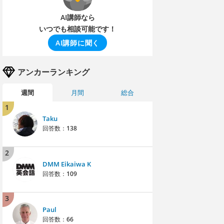
AI講師なら
いつでも相談可能です！
AI講師に聞く
アンカーランキング
週間
月間
総合
1
Taku
回答数：
138
2
DMM Eikaiwa K
回答数：
109
3
Paul
回答数：
66