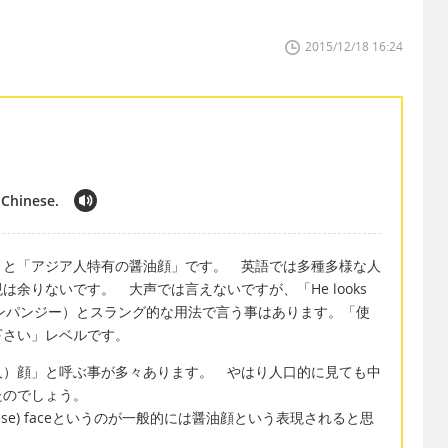
2015/12/18 16:24
 Chinese.
」と「アジア人特有の醤油顔」です。 英語では多種多様な人
余りないです。 大声では言えないですが、「He looks
は見た目がチンパンジー）とスラング的な用法で言う事はあります。「使
下さい」レベルです。
人）顔」と呼ぶ事が多々あります。 やはり人口的に見ても中
たのでしょう。
n (Chinese) faceというのが一般的には醤油顔という表現されると思