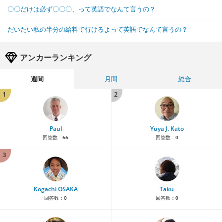
〇〇だけは必ず〇〇〇、って英語でなんて言うの？
だいたい私の半分の給料で行けるよって英語でなんて言うの？
アンカーランキング
週間
月間
総合
1
2
Paul
Yuya J. Kato
回答数：
66
回答数：
0
3
Kogachi OSAKA
Taku
回答数：
0
回答数：
0