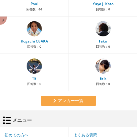
Paul
Yuya J. Kato
回答数：
66
回答数：
0
3
Kogachi OSAKA
Taku
回答数：
0
回答数：
0
TE
Erik
回答数：
0
回答数：
0
アンカー一覧
メニュー
初めての方へ
よくある質問