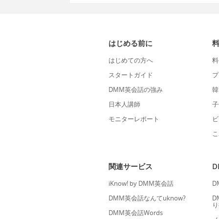
はじめる前に
はじめての方へ
料
スタートガイド
プ
DMM英会話の強み
韓
日本人講師
子
モニターレポート
ビ
こ
関連サービス
iKnow! by DMM英会話
D
DMM英会話なんてuknow?
D
り
DMM英会話Words