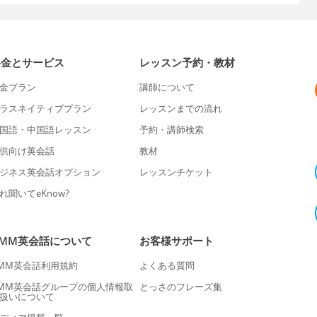
料金とサービス
レッスン予約・教材
金プラン
講師について
ラスネイティブプラン
レッスンまでの流れ
国語・中国語レッスン
予約・講師検索
供向け英会話
教材
ジネス英会話オプション
レッスンチケット
れ聞いてeKnow?
DMM英会話について
お客様サポート
MM英会話利用規約
よくある質問
MM英会話グループの個人情報取
とっさのフレーズ集
扱いについて