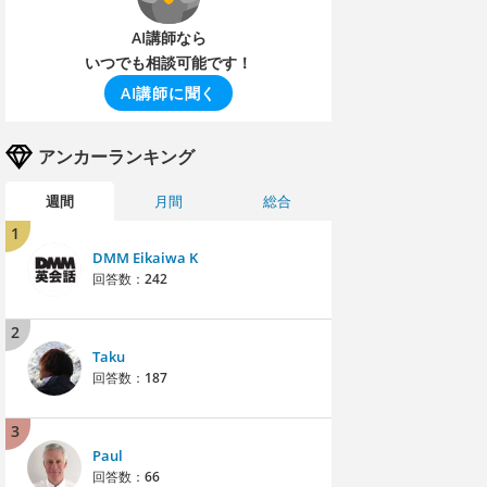
AI講師なら
いつでも相談可能です！
AI講師に聞く
アンカーランキング
週間
月間
総合
1
DMM Eikaiwa K
回答数：
242
2
Taku
回答数：
187
3
Paul
回答数：
66