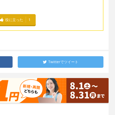
役に立った
1
Twitterで
ツイート