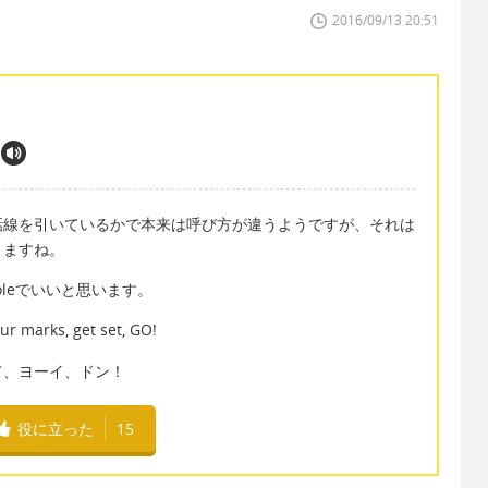
2016/09/13 20:51
話線を引いているかで本来は呼び方が違うようですが、それは
きますね。
ty poleでいいと思います。
ur marks, get set, GO!
て、ヨーイ、ドン！
役に立った
15