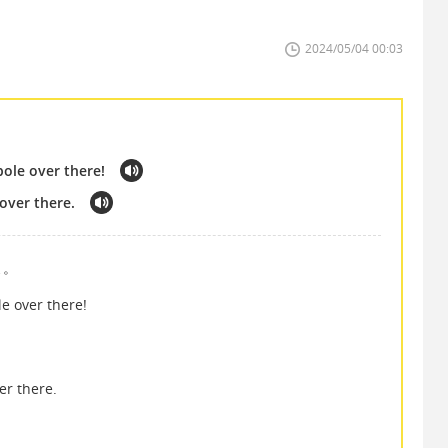
2024/05/04 00:03
pole over there!
 over there.
よ。
e over there!
er there.