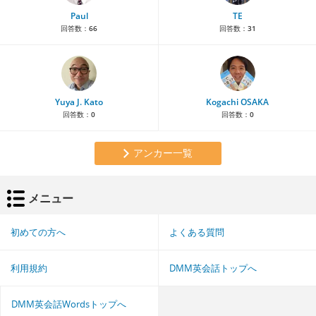
Paul
TE
回答数：
66
回答数：
31
Yuya J. Kato
Kogachi OSAKA
回答数：
0
回答数：
0
アンカー一覧
メニュー
初めての方へ
よくある質問
利用規約
DMM英会話トップへ
DMM英会話Wordsトップへ