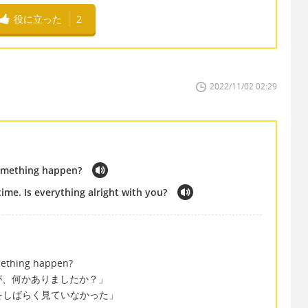
役に立った
2
2022/11/02 02:29
 something happen?
ime. Is everything alright with you?
。
omething happen?
が、何かありましたか？」
 で「あなたをしばらく見ていなかった」