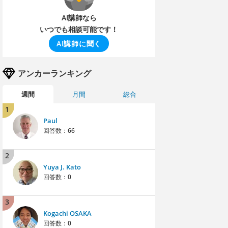
AI講師なら
いつでも相談可能です！
AI講師に聞く
アンカーランキング
週間
月間
総合
1
Paul
回答数：
66
2
Yuya J. Kato
回答数：
0
3
Kogachi OSAKA
回答数：
0