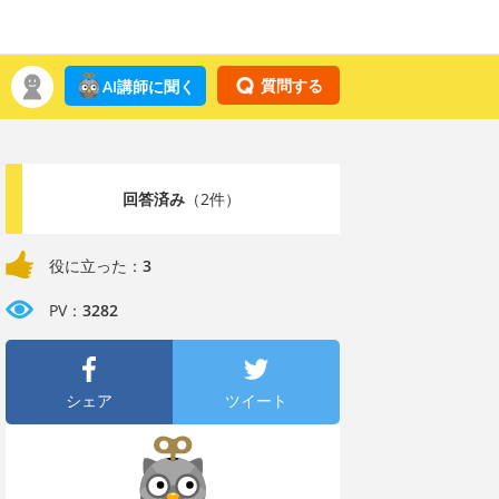
質問する
AI講師に聞く
回答済み
（2件）
役に立った：
3
PV：
3282
シェア
ツイート