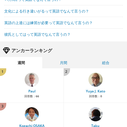
文化による行き違いがるって英語でなんて言うの？
英語の上達には練習が必要って英語でなんて言うの？
彼氏としてはって英語でなんて言うの？
アンカーランキング
週間
月間
総合
1
2
Paul
Yuya J. Kato
回答数：
66
回答数：
0
3
Kogachi OSAKA
Taku