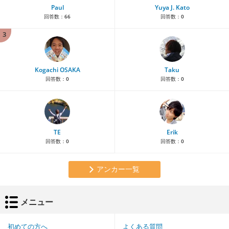
Paul
Yuya J. Kato
回答数：
66
回答数：
0
3
Kogachi OSAKA
Taku
回答数：
0
回答数：
0
TE
Erik
回答数：
0
回答数：
0
アンカー一覧
メニュー
初めての方へ
よくある質問