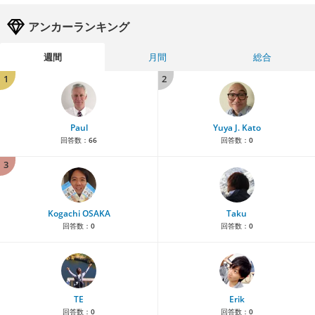
アンカーランキング
週間
月間
総合
1
2
Paul
Yuya J. Kato
回答数：
66
回答数：
0
3
Kogachi OSAKA
Taku
回答数：
0
回答数：
0
TE
Erik
回答数：
0
回答数：
0