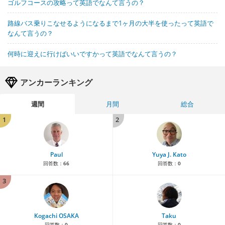
ゴルフコースの攻略って英語でなんて言うの？
路線バス乗りこなせるようになるまで1ヶ月の大半を使ったって英語で
なんて言うの？
何時に迎えに行けばいいですかって英語でなんて言うの？
アンカーランキング
週間
月間
総合
1
2
Paul
Yuya J. Kato
回答数：
66
回答数：
0
3
Kogachi OSAKA
Taku
回答数：
0
回答数：
0