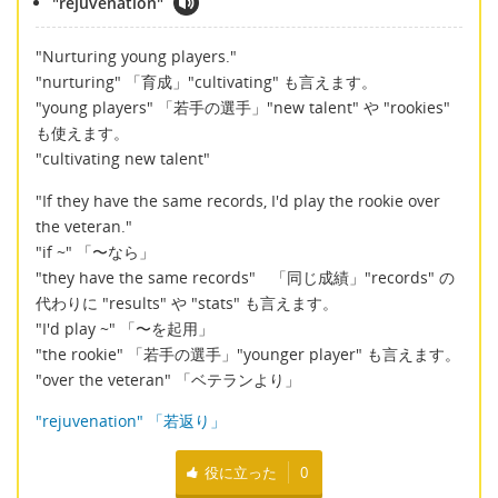
"rejuvenation"
"Nurturing young players."
"nurturing" 「育成」"cultivating" も言えます。
"young players" 「若手の選手」"new talent" や "rookies"
も使えます。
"cultivating new talent"
"If they have the same records, I'd play the rookie over
the veteran."
"if ~" 「〜なら」
"they have the same records" 「同じ成績」"records" の
代わりに "results" や "stats" も言えます。
"I'd play ~" 「〜を起用」
"the rookie" 「若手の選手」"younger player" も言えます。
"over the veteran" 「ベテランより」
"rejuvenation" 「若返り」
役に立った
0