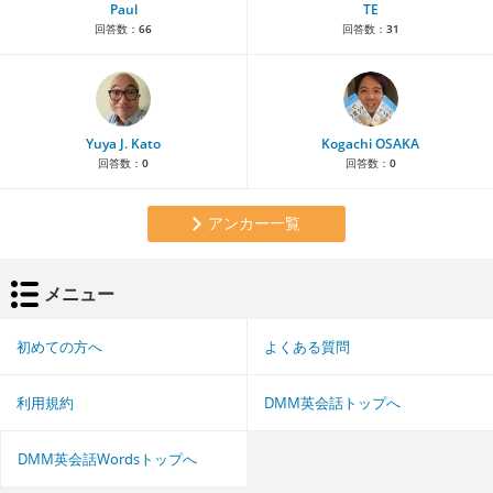
Paul
TE
回答数：
66
回答数：
31
Yuya J. Kato
Kogachi OSAKA
回答数：
0
回答数：
0
アンカー一覧
メニュー
初めての方へ
よくある質問
利用規約
DMM英会話トップへ
DMM英会話Wordsトップへ