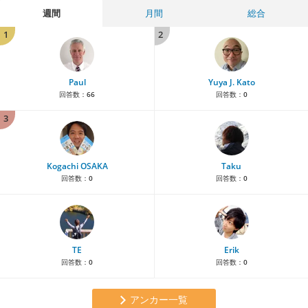
週間
月間
総合
1
2
Paul
Yuya J. Kato
回答数：
66
回答数：
0
3
Kogachi OSAKA
Taku
回答数：
0
回答数：
0
TE
Erik
回答数：
0
回答数：
0
アンカー一覧