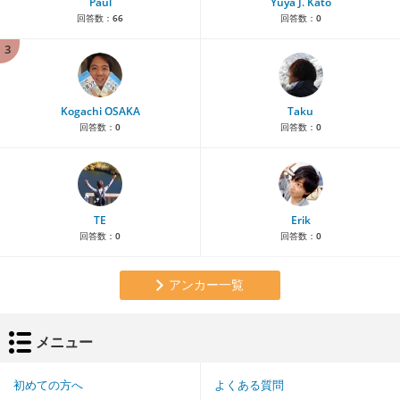
Paul
Yuya J. Kato
回答数：
66
回答数：
0
3
Kogachi OSAKA
Taku
回答数：
0
回答数：
0
TE
Erik
回答数：
0
回答数：
0
アンカー一覧
メニュー
初めての方へ
よくある質問