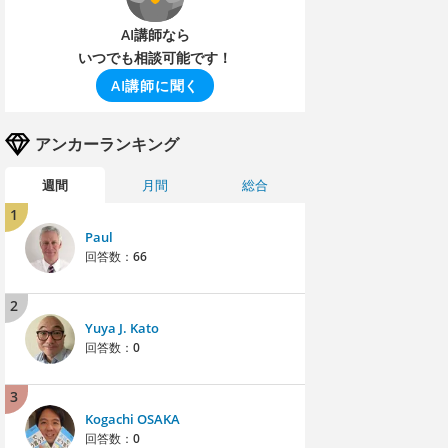
AI講師なら
いつでも相談可能です！
AI講師に聞く
アンカーランキング
週間
月間
総合
1
Paul
回答数：
66
2
Yuya J. Kato
回答数：
0
3
Kogachi OSAKA
回答数：
0