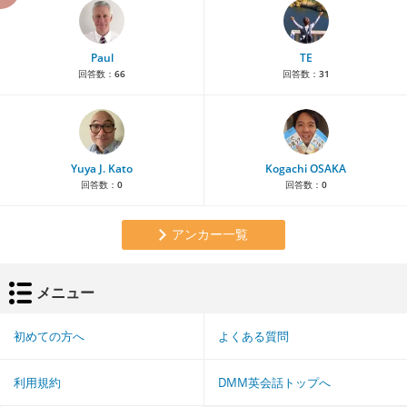
Paul
TE
回答数：
66
回答数：
31
Yuya J. Kato
Kogachi OSAKA
回答数：
0
回答数：
0
アンカー一覧
メニュー
初めての方へ
よくある質問
利用規約
DMM英会話トップへ