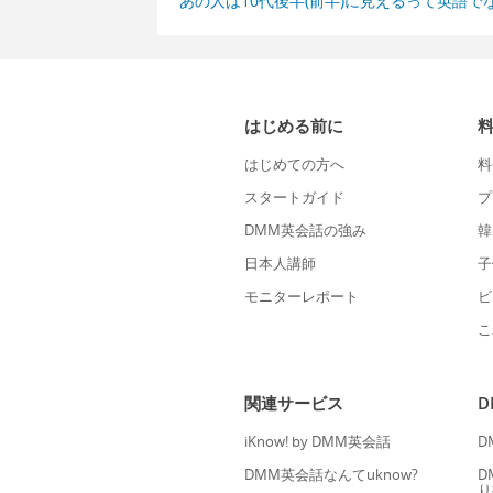
あの人は10代後半(前半)に見えるって英語で
はじめる前に
はじめての方へ
料
スタートガイド
プ
DMM英会話の強み
韓
日本人講師
子
モニターレポート
ビ
こ
関連サービス
iKnow! by DMM英会話
D
DMM英会話なんてuknow?
D
り