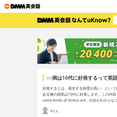
○○病は10代に好発するって英
好発するとは、発生する頻度が高い、という
ある種の病気は10代に好発します。この内
some kinds of illness are...の次
Kさん