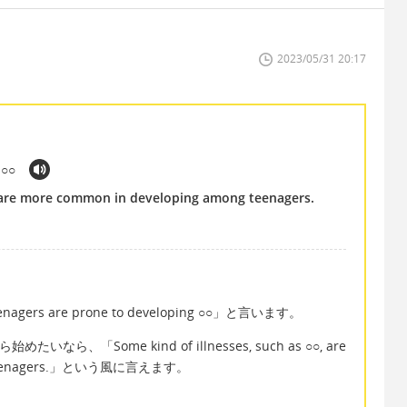
2023/05/31 20:17
 ○○
○, are more common in developing among teenagers.
rs are prone to developing ○○」と言います。
から始めたいなら、「Some kind of illnesses, such as ○○, are
ng teenagers.」という風に言えます。