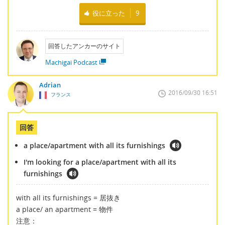
役に立った
9
回答したアンカーのサイト
Machigai Podcast
Adrian
2016/09/30 16:51
フランス
回答
a place/apartment with all its furnishings
I'm looking for a place/apartment with all its
furnishings
with all its furnishings = 居抜き
a place/ an apartment = 物件
注意：