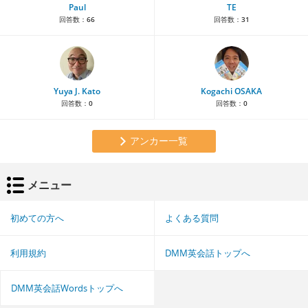
Paul
TE
回答数：
66
回答数：
31
Yuya J. Kato
Kogachi OSAKA
回答数：
0
回答数：
0
アンカー一覧
メニュー
初めての方へ
よくある質問
利用規約
DMM英会話トップへ
DMM英会話Wordsトップへ