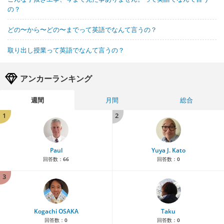
の？
どの〜から〜どの〜までって英語でなんて言うの？
取り出し授業って英語でなんて言うの？
アンカーランキング
週間
月間
総合
1
2
Paul
Yuya J. Kato
回答数：
66
回答数：
0
3
Kogachi OSAKA
Taku
回答数：
0
回答数：
0