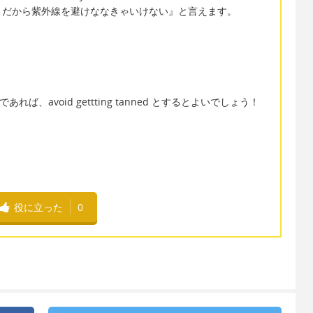
りだから紫外線を避けななきゃいけない』と言えます。
れば、avoid gettting tanned とするとよいでしょう！
役に立った
0