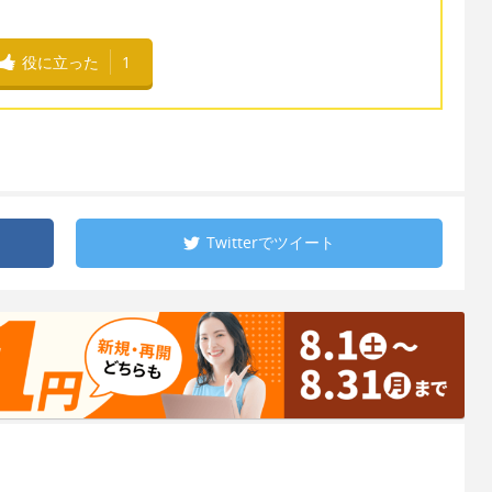
役に立った
1
Twitterで
ツイート