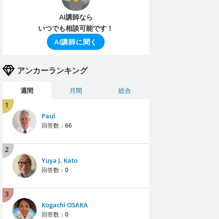
AI講師なら
いつでも相談可能です！
AI講師に聞く
アンカーランキング
週間
月間
総合
1
Paul
回答数：
66
2
Yuya J. Kato
回答数：
0
3
Kogachi OSAKA
回答数：
0