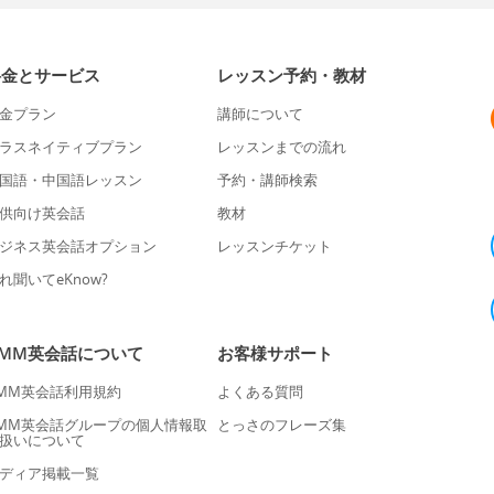
料金とサービス
レッスン予約・教材
金プラン
講師について
ラスネイティブプラン
レッスンまでの流れ
国語・中国語レッスン
予約・講師検索
供向け英会話
教材
ジネス英会話オプション
レッスンチケット
れ聞いてeKnow?
DMM英会話について
お客様サポート
MM英会話利用規約
よくある質問
MM英会話グループの個人情報取
とっさのフレーズ集
扱いについて
ディア掲載一覧