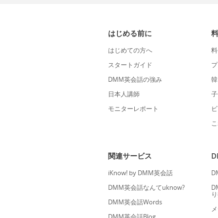
はじめる前に
はじめての方へ
料
スタートガイド
プ
DMM英会話の強み
韓
日本人講師
子
モニターレポート
ビ
こ
関連サービス
iKnow! by DMM英会話
D
DMM英会話なんてuknow?
D
り
DMM英会話Words
メ
DMM英会話Blog