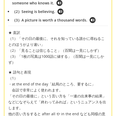
someone who knows it.
（2）Seeing is believing.
（3）A picture is worth a thousand words.
★ 直訳
（1）「その日の最後に、それを知っている誰かに尋ねるこ
とのほうがより速い」
（2）「見ることは信じること」（百聞は一見にしかず）
（3）「1枚の写真は1000語に値する」（百聞は一見にしか
ず）
★ 語句と表現
（1）
・at the end of the day「結局のところ、要するに」
会話で非常によく使われます。
「その日の最後に」という言い方を「一連の出来事の結果」
などになぞらえて「終わってみれば」というニュアンスを出
します。
他の言い方をすると after all や in the end なども同様の意