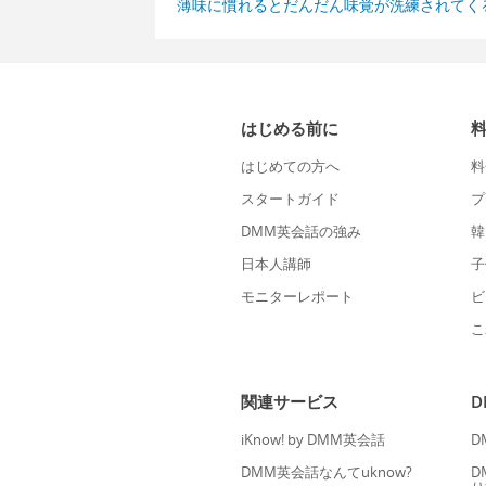
薄味に慣れるとだんだん味覚が洗練されてく
はじめる前に
はじめての方へ
料
スタートガイド
プ
DMM英会話の強み
韓
日本人講師
子
モニターレポート
ビ
こ
関連サービス
iKnow! by DMM英会話
D
DMM英会話なんてuknow?
D