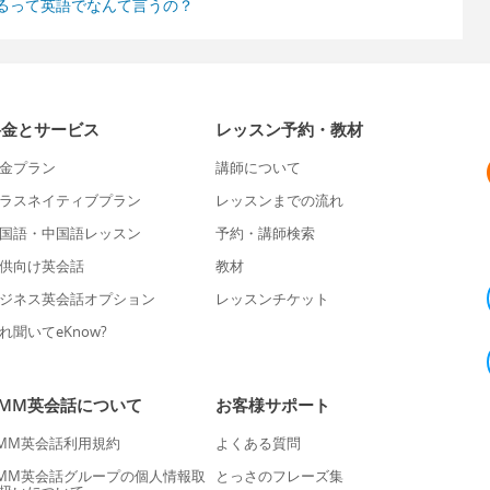
るって英語でなんて言うの？
料金とサービス
レッスン予約・教材
金プラン
講師について
ラスネイティブプラン
レッスンまでの流れ
国語・中国語レッスン
予約・講師検索
供向け英会話
教材
ジネス英会話オプション
レッスンチケット
れ聞いてeKnow?
DMM英会話について
お客様サポート
MM英会話利用規約
よくある質問
MM英会話グループの個人情報取
とっさのフレーズ集