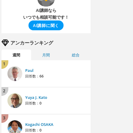
AI講師なら
いつでも相談可能です！
AI講師に聞く
アンカーランキング
週間
月間
総合
1
Paul
回答数：
66
2
Yuya J. Kato
回答数：
0
3
Kogachi OSAKA
回答数：
0