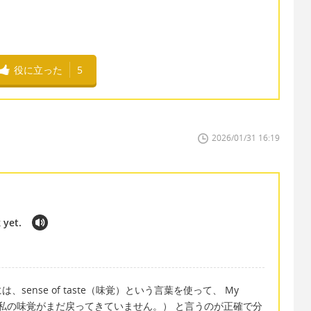
役に立った
5
2026/01/31 16:19
 yet.
ense of taste（味覚）という言葉を使って、 My
back yet. （私の味覚がまだ戻ってきていません。） と言うのが正確で分