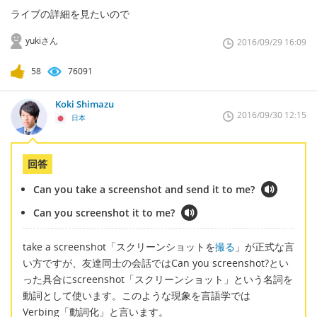
ライブの詳細を見たいので
yukiさん
2016/09/29 16:09
58
76091
Koki Shimazu
2016/09/30 12:15
日本
回答
Can you take a screenshot and send it to me?
Can you screenshot it to me?
take a screenshot「スクリーンショットを
撮る
」が正式な言
い方ですが、友達同士の会話ではCan you screenshot?とい
った具合にscreenshot「スクリーンショット」という名詞を
動詞として使います。このような現象を言語学では
Verbing「動詞化」と言います。