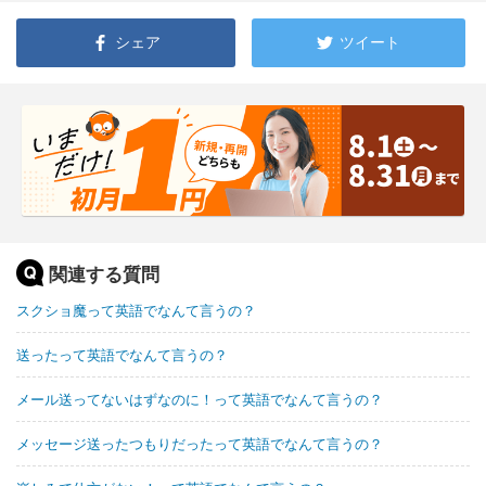
シェア
ツイート
関連する質問
スクショ魔って英語でなんて言うの？
送ったって英語でなんて言うの？
メール送ってないはずなのに！って英語でなんて言うの？
メッセージ送ったつもりだったって英語でなんて言うの？