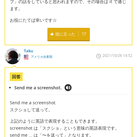
ブ」の話をしていると思われますので、その場合は it で通じ
ます。
お役にたてば幸いです☆
役に立った
17
Taku
2021/10/26 14:52
アメリカ合衆国
回答
Send me a screenshot.
Send me a screenshot.
スクショして送って。
上記のように英語で表現することもできます。
screenshot は「スクショ」という意味の英語表現です。
send me ... は「〜を送って」となります。