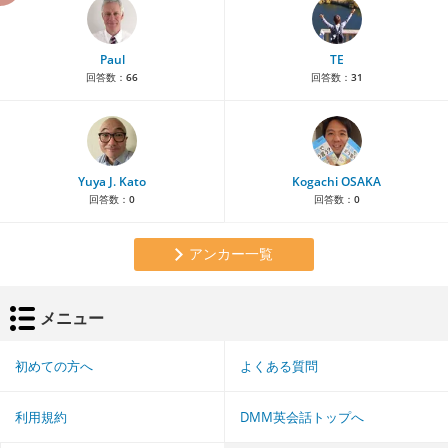
Paul
TE
回答数：
66
回答数：
31
Yuya J. Kato
Kogachi OSAKA
回答数：
0
回答数：
0
アンカー一覧
メニュー
初めての方へ
よくある質問
利用規約
DMM英会話トップへ