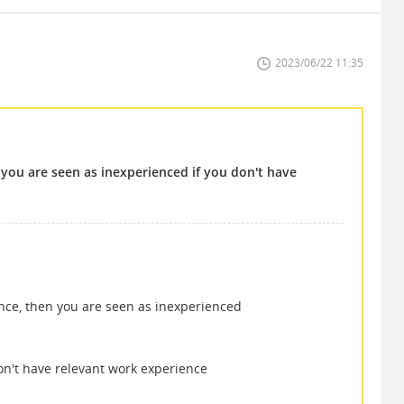
2023/06/22 11:35
, you are seen as inexperienced if you don't have
ence, then you are seen as inexperienced
on't have relevant work experience