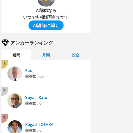
AI講師なら
いつでも相談可能です！
AI講師に聞く
アンカーランキング
週間
月間
総合
1
Paul
回答数：
66
2
Yuya J. Kato
回答数：
0
3
Kogachi OSAKA
回答数：
0