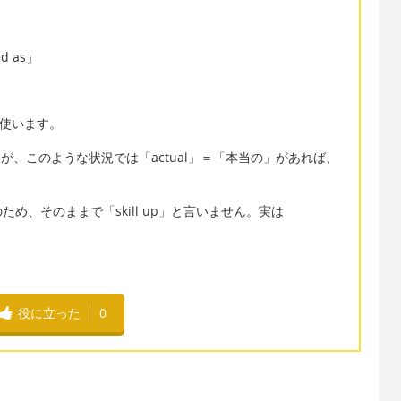
d as」
。
を使います。
e」ですが、このような状況では「actual」＝「本当の」があれば、
め、そのままで「skill up」と言いません。実は
役に立った
0