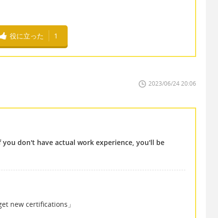
役に立った
1
2023/06/24 20:06
if you don't have actual work experience, you'll be
ew certifications」