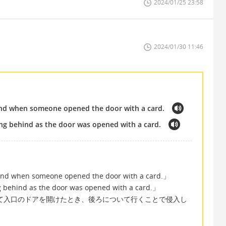
2024/01/25 23:58
2024/01/30 11:46
ind when someone opened the door with a card.
ng behind as the door was opened with a card.
nd when someone opened the door with a card.」
g behind as the door was opened with a card.」
て入口のドアを開けたとき、後ろについて行くことで侵入し