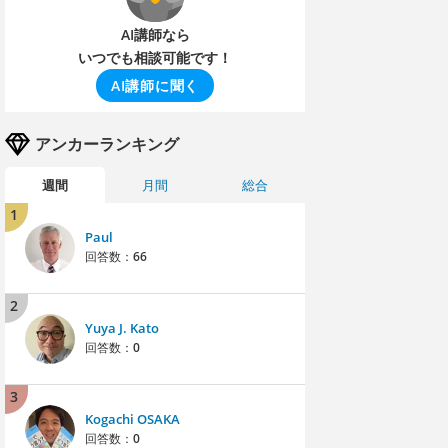
AI講師なら
いつでも相談可能です！
AI講師に聞く
アンカーランキング
週間
月間
総合
1
Paul
回答数：
66
2
Yuya J. Kato
回答数：
0
3
Kogachi OSAKA
回答数：
0