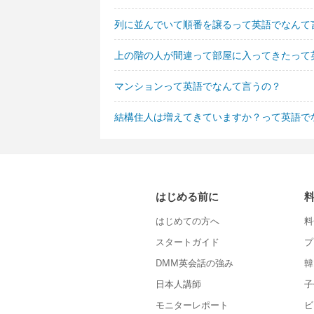
列に並んでいて順番を譲るって英語でなんて
上の階の人が間違って部屋に入ってきたって
マンションって英語でなんて言うの？
結構住人は増えてきていますか？って英語で
はじめる前に
はじめての方へ
料
スタートガイド
プ
DMM英会話の強み
韓
日本人講師
子
モニターレポート
ビ