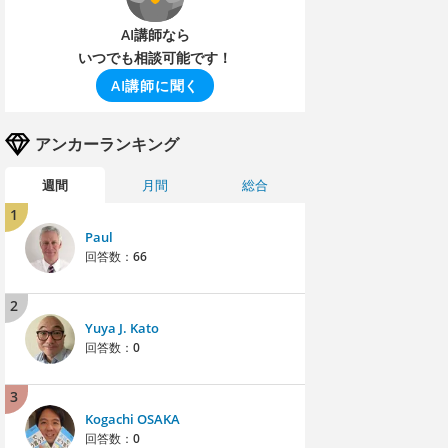
AI講師なら
いつでも相談可能です！
AI講師に聞く
アンカーランキング
週間
月間
総合
1
Paul
回答数：
66
2
Yuya J. Kato
回答数：
0
3
Kogachi OSAKA
回答数：
0