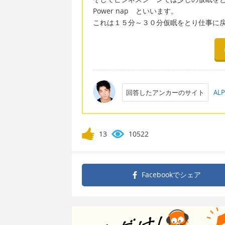
Power nap といいます。
これは１５分～３０分仮眠をとり仕事に
回答したアンカーのサイト
A
13
10522
Facebookで
シェア