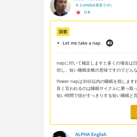
８２onlabo(発音ラボ）
日本
回答
Let me take a nap.
napに付いて補足しますと多くの場合は
但し、短い睡眠全般の意味ですのでどん
Power napは30分以内の睡眠を指します
良く言われるのは睡眠サイクルに乗っ取
短い時間で頭がすっきりする短い睡眠と
ALPHA English