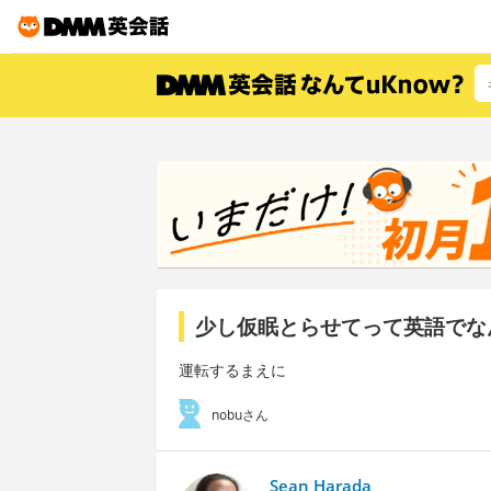
少し仮眠とらせてって英語でな
運転するまえに
nobuさん
Sean Harada