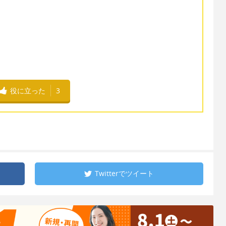
役に立った
3
Twitterで
ツイート