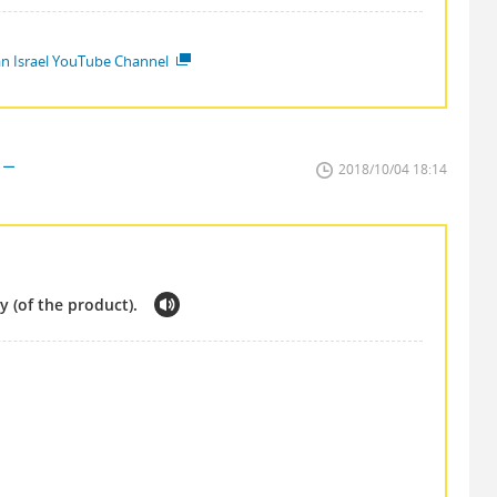
ian Israel YouTube Channel
ター
2018/10/04 18:14
y (of the product).