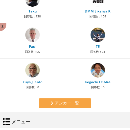
Taku
DMM Eikaiwa K
回答数：
138
回答数：
109
3
Paul
TE
回答数：
66
回答数：
31
Yuya J. Kato
Kogachi OSAKA
回答数：
0
回答数：
0
アンカー一覧
メニュー