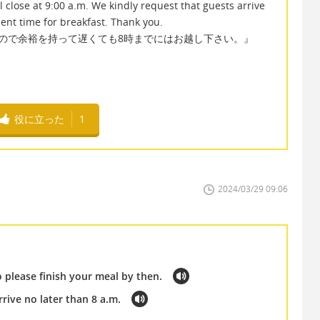
l close at 9:00 a.m. We kindly request that guests arrive
ient time for breakfast. Thank you.
ので余裕を持って遅くても8時までにはお越し下さい。』
役に立った
1
2024/03/29 09:06
 please finish your meal by then.
rrive no later than 8 a.m.