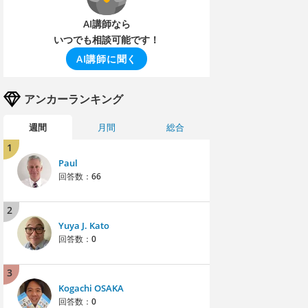
AI講師なら
いつでも相談可能です！
AI講師に聞く
アンカーランキング
週間
月間
総合
1
Paul
回答数：
66
2
Yuya J. Kato
回答数：
0
3
Kogachi OSAKA
回答数：
0