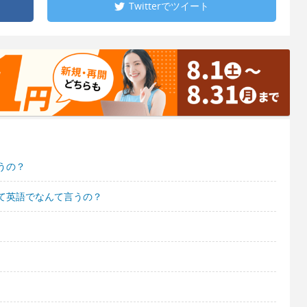
Twitterで
ツイート
うの？
て英語でなんて言うの？