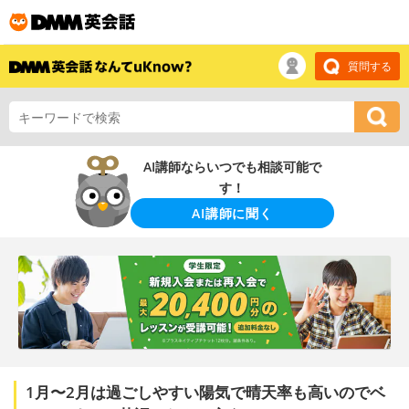
質問する
AI講師ならいつでも相談可能で
す！
AI講師に聞く
1月〜2月は過ごしやすい陽気で晴天率も高いのでベ