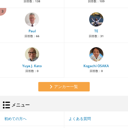
回答数：
138
回答数：
109
3
Paul
TE
回答数：
66
回答数：
31
Yuya J. Kato
Kogachi OSAKA
回答数：
0
回答数：
0
アンカー一覧
メニュー
初めての方へ
よくある質問