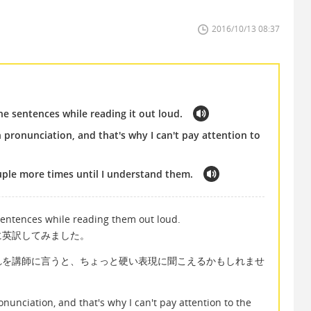
2016/10/13 08:37
e sentences while reading it out loud.
n pronunciation, and that's why I can't pay attention to
ouple more times until I understand them.
sentences while reading them out loud.
に英訳してみました。
れを講師に言うと、ちょっと硬い表現に聞こえるかもしれませ
onunciation, and that's why I can't pay attention to the