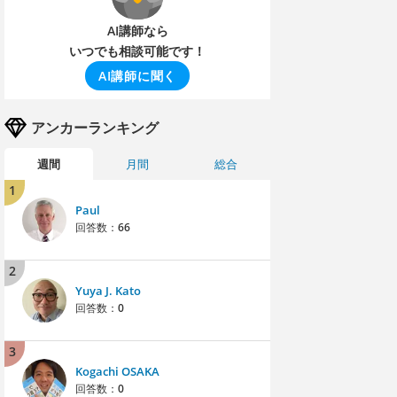
AI講師なら
いつでも相談可能です！
AI講師に聞く
アンカーランキング
週間
月間
総合
1
Paul
回答数：
66
2
Yuya J. Kato
回答数：
0
3
Kogachi OSAKA
回答数：
0