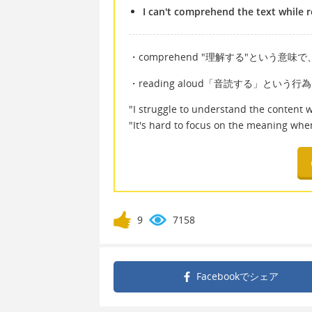
I can't comprehend the text while r
・comprehend "理解する"という
・reading aloud「音読する」と
"I struggle to understand the content w
"It's hard to focus on the meaning whe
9
7158
Facebookで
シェア