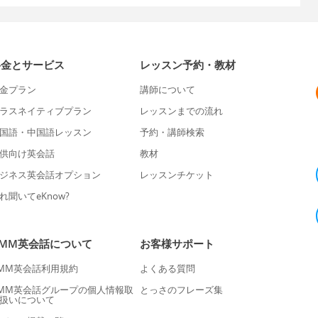
料金とサービス
レッスン予約・教材
金プラン
講師について
ラスネイティブプラン
レッスンまでの流れ
国語・中国語レッスン
予約・講師検索
供向け英会話
教材
ジネス英会話オプション
レッスンチケット
れ聞いてeKnow?
DMM英会話について
お客様サポート
MM英会話利用規約
よくある質問
MM英会話グループの個人情報取
とっさのフレーズ集
扱いについて