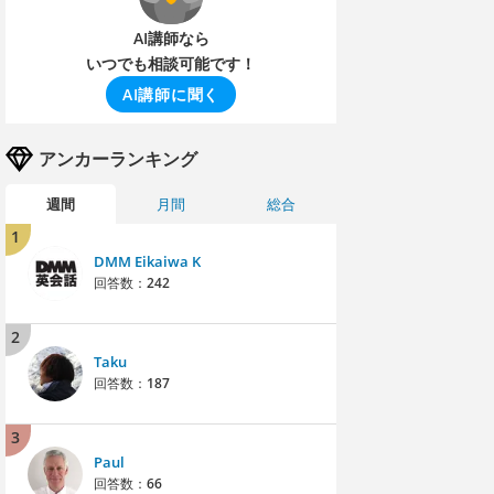
AI講師なら
いつでも相談可能です！
AI講師に聞く
アンカーランキング
週間
月間
総合
1
DMM Eikaiwa K
回答数：
242
2
Taku
回答数：
187
3
Paul
回答数：
66