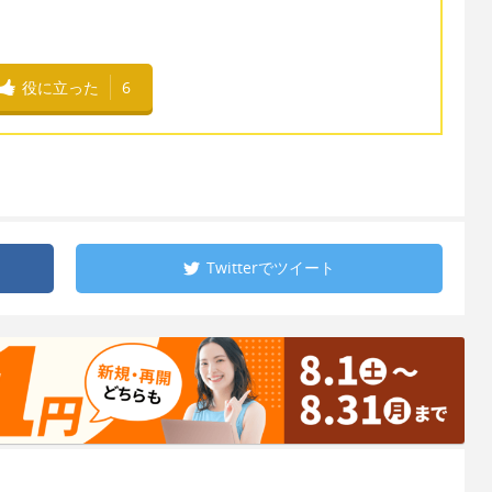
役に立った
6
Twitterで
ツイート