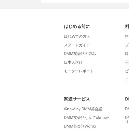
はじめる前に
はじめての方へ
料
スタートガイド
プ
DMM英会話の強み
韓
日本人講師
子
モニターレポート
ビ
こ
関連サービス
iKnow! by DMM英会話
D
DMM英会話なんてuknow?
D
り
DMM英会話Words