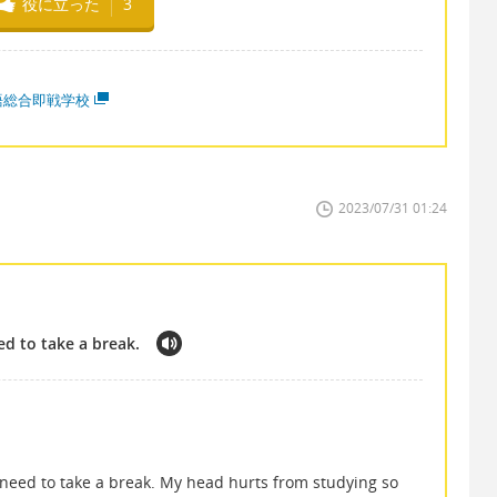
役に立った
3
語総合即戦学校
2023/07/31 01:24
ed to take a break.
need to take a break. My head hurts from studying so