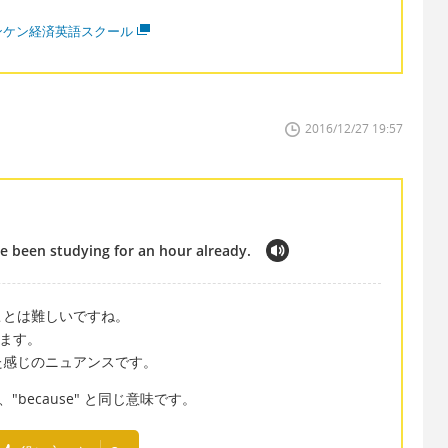
ンケン経済英語スクール
2016/12/27 19:57
've been studying for an hour already.
ことは難しいですね。
います。
た感じのニュアンスです。
"because" と同じ意味です。