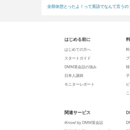
全部休憩とったよ！って英語でなんて言うの
はじめる前に
はじめての方へ
料
スタートガイド
プ
DMM英会話の強み
韓
日本人講師
子
モニターレポート
ビ
こ
関連サービス
iKnow! by DMM英会話
D