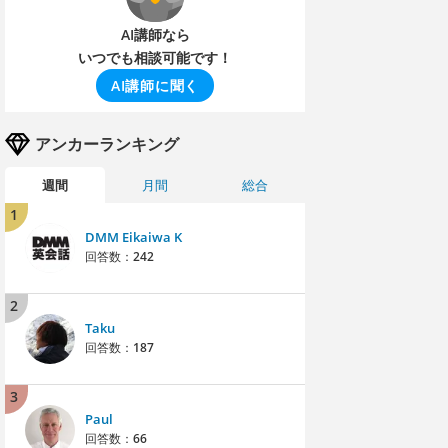
AI講師なら
いつでも相談可能です！
AI講師に聞く
アンカーランキング
週間
月間
総合
1
DMM Eikaiwa K
回答数：
242
2
Taku
回答数：
187
3
Paul
回答数：
66