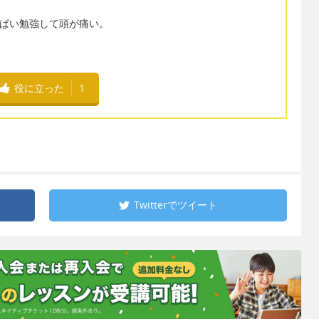
っぱい勉強して頭が痛い。
役に立った
1
Twitterで
ツイート