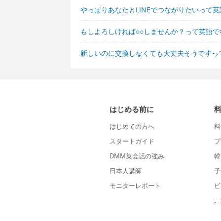
やっぱりあなたとLINEでつながりたいって
もしよろしければ○○しませんか？って英語で
新しいのに交換しなくても大丈夫そうですっ
はじめる前に
はじめての方へ
料
スタートガイド
プ
DMM英会話の強み
韓
日本人講師
子
モニターレポート
ビ
こ