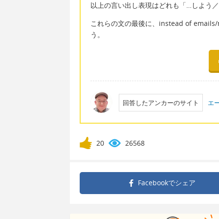
以上の言い出し表現はどれも「…しよう／
これらの文の最後に、instead of ema
う。
回答したアンカーのサイト
エ
20
26568
Facebookで
シェア