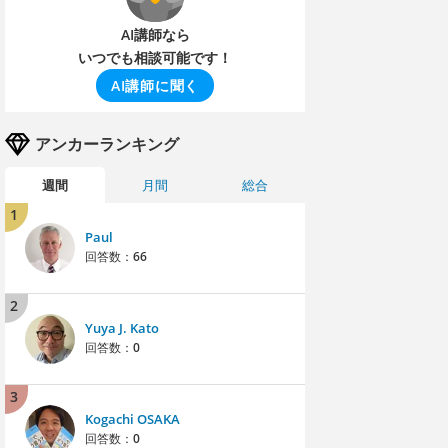
AI講師なら
いつでも相談可能です！
AI講師に聞く
アンカーランキング
週間
月間
総合
1
Paul
回答数：
66
2
Yuya J. Kato
回答数：
0
3
Kogachi OSAKA
回答数：
0