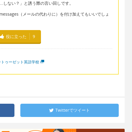
…しない？」と誘う際の言い回しです。
ils/messages（メールの代わりに）を付け加えてもいいでしょ
役に立った
9
ートゥーゼット英語学校
Twitterで
ツイート