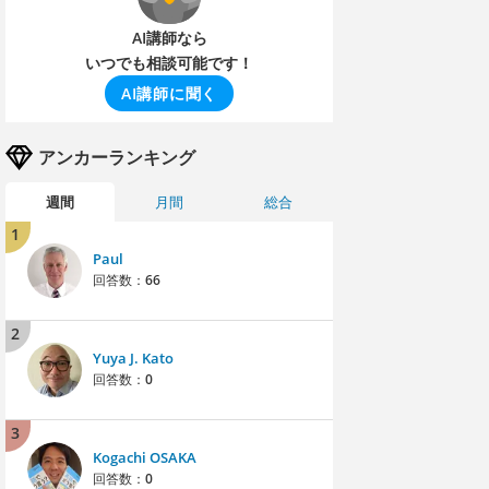
AI講師なら
いつでも相談可能です！
AI講師に聞く
アンカーランキング
週間
月間
総合
1
Paul
回答数：
66
2
Yuya J. Kato
回答数：
0
3
Kogachi OSAKA
回答数：
0