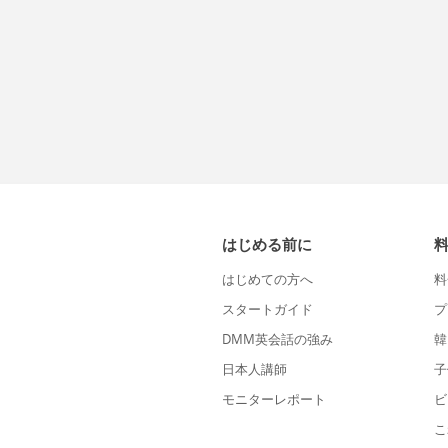
はじめる前に
はじめての方へ
料
スタートガイド
プ
DMM英会話の強み
韓
日本人講師
子
モニターレポート
ビ
こ