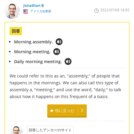
Jonathan B
2022/07/09 18:05
アメリカ合衆国
回答
Morning assembly.
Morning meeting.
Daily morning meeting.
We could refer to this as an, "assembly," of people that
happens in the mornings. We can also call this type of
assembly a, "meeting," and use the word, "daily," to talk
about how it happens on this frequent of a basis.
役に立った
3
回答したアンカーのサイト