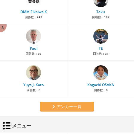
DMM Eikaiwa K
Taku
回答数：
242
回答数：
187
3
Paul
TE
回答数：
66
回答数：
31
Yuya J. Kato
Kogachi OSAKA
回答数：
0
回答数：
0
アンカー一覧
メニュー