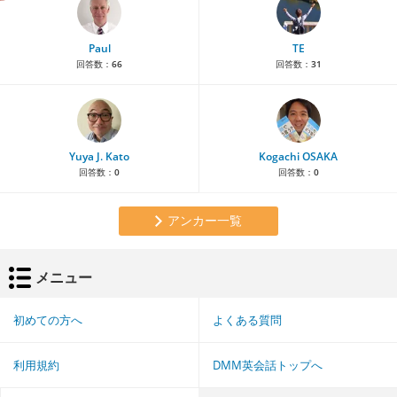
Paul
TE
回答数：
66
回答数：
31
Yuya J. Kato
Kogachi OSAKA
回答数：
0
回答数：
0
アンカー一覧
メニュー
初めての方へ
よくある質問
利用規約
DMM英会話トップへ