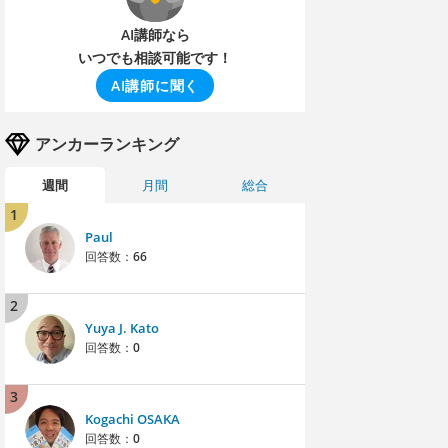
AI講師なら
いつでも相談可能です！
AI講師に聞く
アンカーランキング
週間
月間
総合
1
Paul
回答数：
66
2
Yuya J. Kato
回答数：
0
3
Kogachi OSAKA
回答数：
0