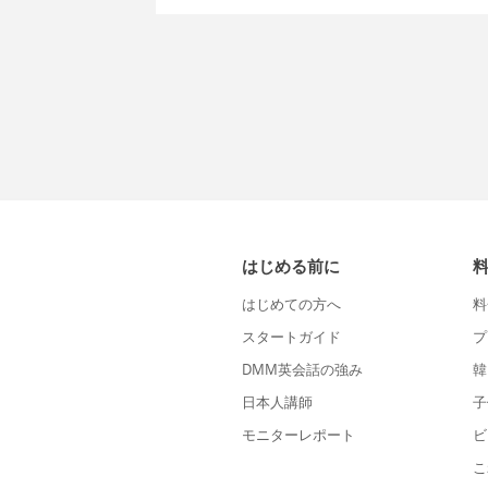
はじめる前に
はじめての方へ
料
スタートガイド
プ
DMM英会話の強み
韓
日本人講師
子
モニターレポート
ビ
こ