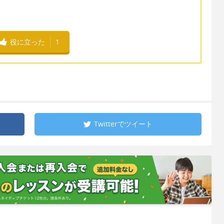
役に立った
1
Twitterで
ツイート