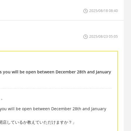
2025/08/18 08:40
2025/08/23 05:05
ys you will be open between December 28th and January
よ。
 you will be open between December 28th and January
が開店しているか教えていただけますか？」