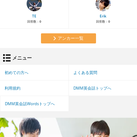
TE
Erik
回答数：
0
回答数：
0
アンカー一覧
メニュー
初めての方へ
よくある質問
利用規約
DMM英会話トップへ
DMM英会話Wordsトップへ