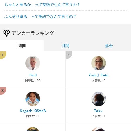
ちゃんと座るか。って英語でなんて言うの？
ふんぞり返る、って英語でなんて言うの？
アンカーランキング
週間
月間
総合
1
2
Paul
Yuya J. Kato
回答数：
66
回答数：
0
3
Kogachi OSAKA
Taku
回答数：
0
回答数：
0