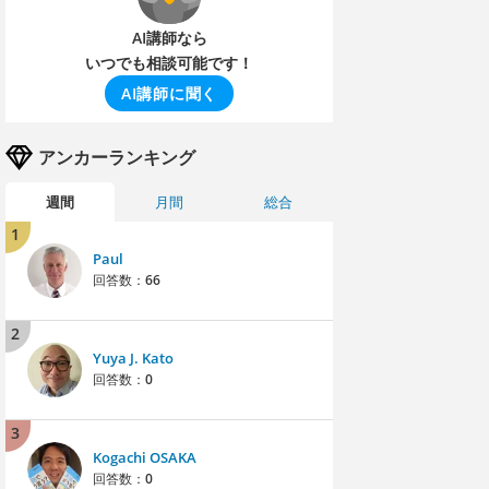
AI講師なら
いつでも相談可能です！
AI講師に聞く
アンカーランキング
週間
月間
総合
1
Paul
回答数：
66
2
Yuya J. Kato
回答数：
0
3
Kogachi OSAKA
回答数：
0