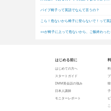
パイプ椅子って英語でなんて言うの？
こら！危ないから椅子に登らないで！って英
○○が椅子に上って危ないから、ご飯終わっ
はじめる前に
はじめての方へ
料
スタートガイド
プ
DMM英会話の強み
韓
日本人講師
子
モニターレポート
ビ
こ