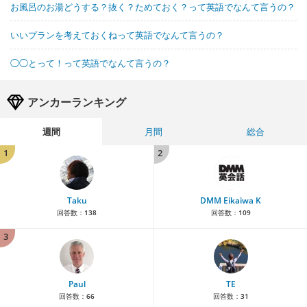
お風呂のお湯どうする？抜く？ためておく？って英語でなんて言うの？
いいプランを考えておくねって英語でなんて言うの？
◯◯とって！って英語でなんて言うの？
アンカーランキング
週間
月間
総合
1
2
Taku
DMM Eikaiwa K
回答数：
138
回答数：
109
3
Paul
TE
回答数：
66
回答数：
31