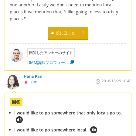
one another. Lastly we don't need to mention local
places if we mention that, "I like going to less touristy
places."
役に立った
1
回答したアンカーのサイト
DMM講師プロフィール
Hana Ran
2016/10/29 10:40
日本
回答
I would like to go somewhere that only locals go to.
I would like to go somewhere local.