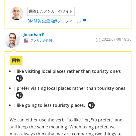
回答したアンカーのサイト
DMM英会話講師プロフィール
Jonathan B
2022/07/08 18:36
アメリカ合衆国
回答
I like visiting local places rather than touristy one's
I prefer visiting local places rather than touristy ones'
I like going to less touristy places.
We can either use the verb, "to like," or, "to prefer," and
still keep the same meaning. When using prefer, we
must always think that we are comparing two things to