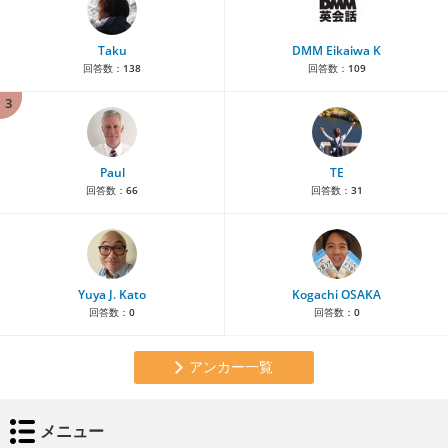
Taku
DMM Eikaiwa K
回答数：
138
回答数：
109
3
Paul
TE
回答数：
66
回答数：
31
Yuya J. Kato
Kogachi OSAKA
回答数：
0
回答数：
0
アンカー一覧
メニュー